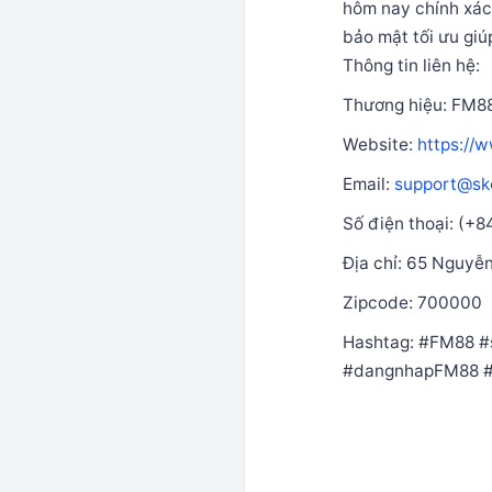
hôm nay chính xác 
bảo mật tối ưu giú
Thông tin liên hệ:
Thương hiệu: FM8
Website:
https://
Email:
support@sk
Số điện thoại: (+
Địa chỉ: 65 Nguyễn
Zipcode: 700000
Hashtag: #FM88 
#dangnhapFM88 