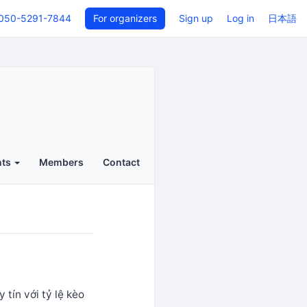
050-5291-7844
For organizers
Sign up
Log in
日本語
nts
Members
Contact
tín với tỷ lệ kèo